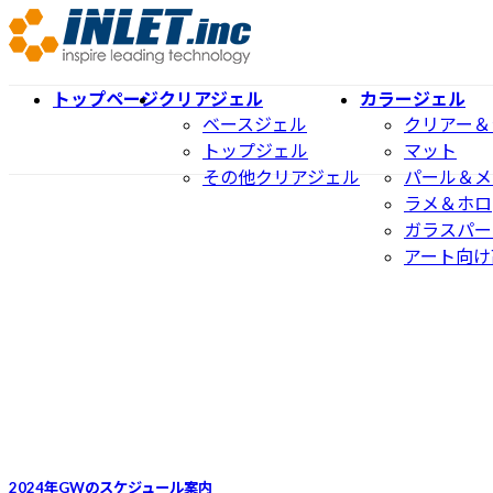
コ
ナ
ン
ビ
テ
ゲ
トップページ
クリアジェル
カラージェル
ン
ー
ベースジェル
クリアー＆
ツ
シ
トップジェル
マット
へ
ョ
その他クリアジェル
パール＆メ
ス
ン
ラメ＆ホロ
キ
に
ガラスパー
ッ
移
アート向け
プ
動
2024年GWのスケジュール案内