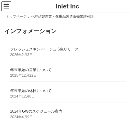
コ
ナ
ン
ビ
テ
ゲ
トップページ
化粧品製造業・化粧品製造販売業許可証
ン
ー
ツ
シ
へ
ョ
インフォメーション
ス
ン
キ
に
ッ
移
プ
動
フレッシュスキン ベージュ 6色リリース
2026年2月3日
年末年始の営業について
2025年12月22日
年末年始の休日について
2024年12月8日
2024年GWのスケジュール案内
2024年4月9日