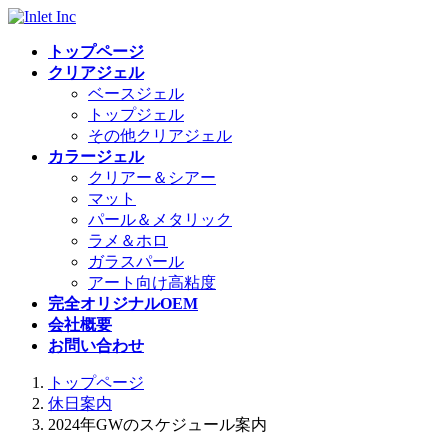
コ
ナ
ン
ビ
トップページ
テ
ゲ
クリアジェル
ン
ー
ベースジェル
ツ
シ
トップジェル
へ
ョ
その他クリアジェル
ス
ン
カラージェル
キ
に
クリアー＆シアー
ッ
移
マット
プ
動
パール＆メタリック
ラメ＆ホロ
ガラスパール
アート向け高粘度
完全オリジナルOEM
会社概要
お問い合わせ
トップページ
休日案内
2024年GWのスケジュール案内