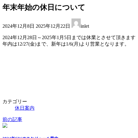
年末年始の休日について
最
2024年12月8日
2025年12月22日
inlet
終
更
2024年12月28日～2025年1月5日までは休業とさせて頂きます
新
年内は12/27(金)まで、新年は1/6(月)より営業となります。
日
時
:
カテゴリー
休日案内
前の記事