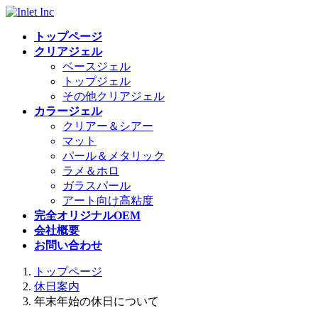
コ
ナ
ン
ビ
トップページ
テ
ゲ
クリアジェル
ン
ー
ベースジェル
ツ
シ
トップジェル
へ
ョ
その他クリアジェル
ス
ン
カラージェル
キ
に
クリアー＆シアー
ッ
移
マット
プ
動
パール＆メタリック
ラメ＆ホロ
ガラスパール
アート向け高粘度
完全オリジナルOEM
会社概要
お問い合わせ
トップページ
休日案内
年末年始の休日について