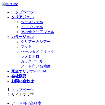
コ
ナ
ン
ビ
トップページ
テ
ゲ
クリアジェル
ン
ー
ベースジェル
ツ
シ
トップジェル
へ
ョ
その他クリアジェル
ス
ン
カラージェル
キ
に
クリアー＆シアー
ッ
移
マット
プ
動
パール＆メタリック
ラメ＆ホロ
ガラスパール
アート向け高粘度
完全オリジナルOEM
会社概要
お問い合わせ
トップページ
サイトマップ
アート向け高粘度